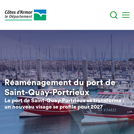
Skip
to
main
content
Réaménagement du port de
Saint-Quay-Portrieux
Le port de Saint-Quay-Portrieux se transforme :
un nouveau visage se profile pour 2027