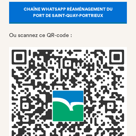
CHAÎNE WHATSAPP RÉAMÉNAGEMENT DU
PORT DE SAINT-QUAY-PORTRIEUX
Ou scannez ce QR-code :