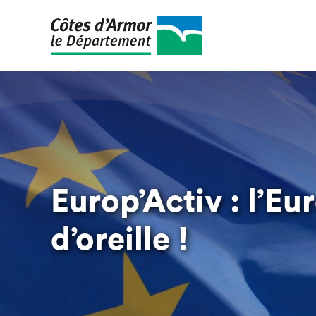
Skip
to
main
content
Europ’Activ : l’Eu
d’oreille !