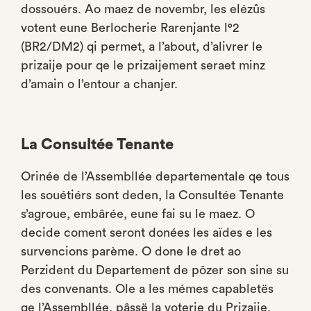
dossouérs. Ao maez de novembr, les elézûs
votent eune Berlocherie Rarenjante l°2
(BR2/DM2) qi permet, a l’about, d’alivrer le
prizaije pour qe le prizaijement seraet minz
d’amain o l’entour a chanjer.
La Consultée Tenante
Orinée de l’Assembllée departementale qe tous
les souétiérs sont deden, la Consultée Tenante
s’agroue, embârée, eune fai su le maez. O
decide coment seront donées les aïdes e les
survencions parème. O done le dret ao
Perzident du Departement de pôzer son sine su
des convenants. Ole a les mémes capabletës
qe l’Assembllée, pâssë la voterie du Prizaije.