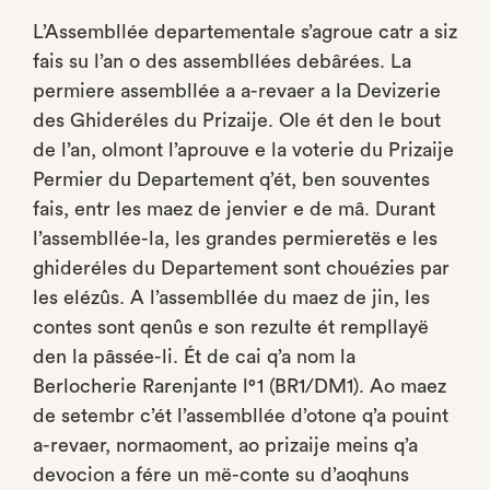
L’Assembllée departementale s’agroue catr a siz
fais su l’an o des assembllées debârées. La
permiere assembllée a a-revaer a la Devizerie
des Ghideréles du Prizaije. Ole ét den le bout
de l’an, olmont l’aprouve e la voterie du Prizaije
Permier du Departement q’ét, ben souventes
fais, entr les maez de jenvier e de mâ. Durant
l’assembllée-la, les grandes permieretës e les
ghideréles du Departement sont chouézies par
les elézûs. A l’assembllée du maez de jin, les
contes sont qenûs e son rezulte ét rempllayë
den la pâssée-li. Ét de cai q’a nom la
Berlocherie Rarenjante l°1 (BR1/DM1). Ao maez
de setembr c’ét l’assembllée d’otone q’a pouint
a-revaer, normaoment, ao prizaije meins q’a
devocion a fére un më-conte su d’aoqhuns