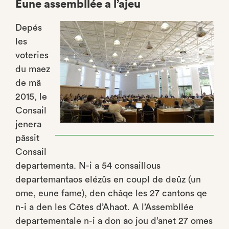
Eune assembllée a l’ajeu
Depés
les
voteries
du maez
de mâ
2015, le
Consail
jenera
pâssit
Consail
departementa. N-i a 54 consaillous
departemantaos elézûs en coupl de deûz (un
ome, eune fame), den châqe les 27 cantons qe
n-i a den les Côtes d’Ahaot. A l’Assembllée
departementale n-i a don ao jou d’anet 27 omes