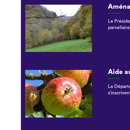
Aménag
Le Préside
parcellair
Aide a
Le Départe
s'inscrive