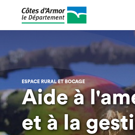
Aller
au
contenu
principal
ESPACE RURAL ET BOCAGE
Aide à l'a
et à la gest