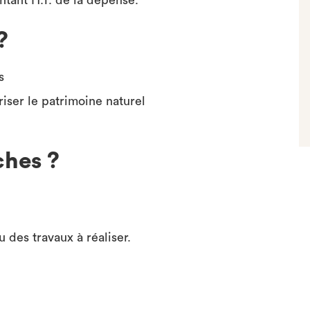
ntant H.T. de la dépense.
?
s
riser le patrimoine naturel
ches ?
 des travaux à réaliser.