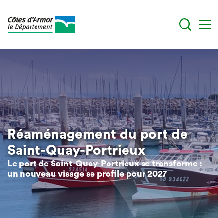
Aller
au
contenu
principal
Réaménagement du port de
Saint-Quay-Portrieux
Le port de Saint-Quay-Portrieux se transforme :
un nouveau visage se profile pour 2027