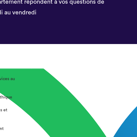
rtement répondent à vos questions de
i au vendredi
vices au
éthique
s et
nt