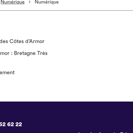
Numérique
Numérique
 des Côtes d’Armor
rmor : Bretagne Très
tement
62 62 22