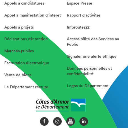
Appels à candidatures
Espace Presse
Appel à manifestation d'intérêt
Rapport d'activités
Appels à projets
Inforoutes22
Déclarations d'intention
Accessibilité des Services au
Public
Marchés publics
Signaler une alerte éthique
Facturation électronique
Données personnelles et
confidentialité
Vente de biens
Logos du Département
Le Département recrute