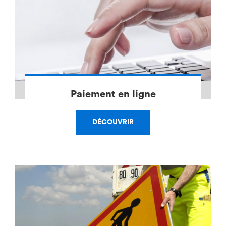
Logement
RSA et solidarités
Collège et éducation
Jeunesse
Paiement en ligne
Personnes handicapées
DÉCOUVRIR
Personnes âgées
Enfance et famille