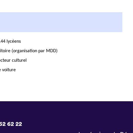
144 lycéens
rritoire (organisation par MDD)
ecteur culturel
e voiture
62 62 22