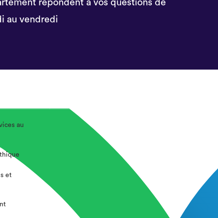
rtement répondent à vos questions de
i au vendredi
vices au
éthique
s et
nt