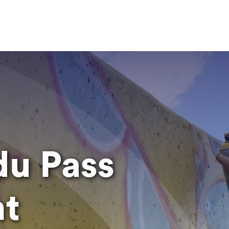
du Pass
t