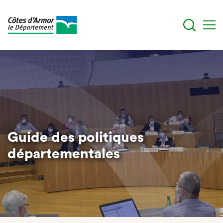
Aller
au
contenu
principal
Guide des politiques
départementales