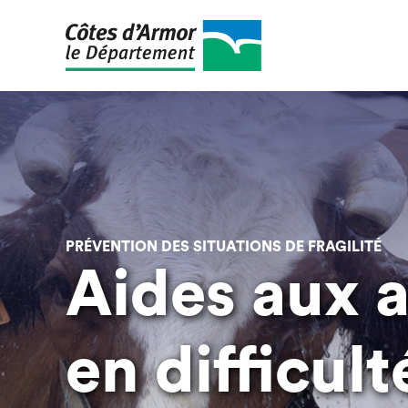
Aller
au
contenu
principal
PRÉVENTION DES SITUATIONS DE FRAGILITÉ
Aides aux a
en difficult