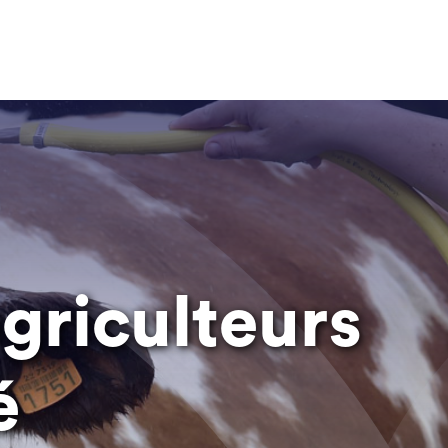
griculteurs
é