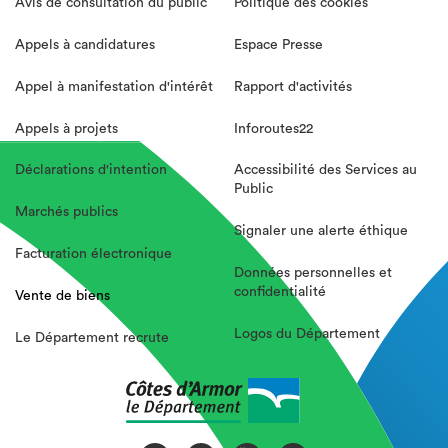
Avis de consultation du public
Politique des cookies
Appels à candidatures
Espace Presse
Appel à manifestation d'intérêt
Rapport d'activités
Appels à projets
Inforoutes22
Déclarations d'intention
Accessibilité des Services au
Public
Marchés publics
Signaler une alerte éthique
Facturation électronique
Données personnelles et
confidentialité
Vente de biens
Logos du Département
Le Département recrute