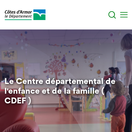
Aller
au
contenu
principal
Le Centre départemental de
l'enfance et de la famille (
CDEF )