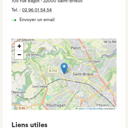
105 rue Bagot - 22000 Saint-Brieuc
Tel.
:
02 96 01 54 54
Envoyer un email
+
−
Leaflet
|
©
OpenStreetMap
contributors
Liens utiles