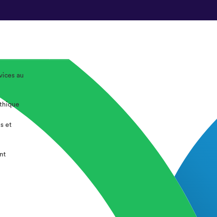
vices au
éthique
s et
nt