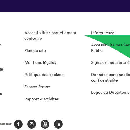
Accessibilité : partiellement
Inforoutes22
conforme
n
Accessibilité des Ser
Plan du site
Public
Mentions légales
Signaler une alerte 
ue
Politique des cookies
Données personnelle
confidentialité
Espace Presse
Logos du Départeme
te
Rapport d'activités
Facebook
Instagram
You
LinkedIn
us sur
Tube