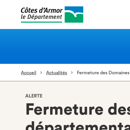
Aller
au
contenu
principal
Accueil
Actualités
Fermeture des Domaines
ALERTE
Fermeture de
départementa