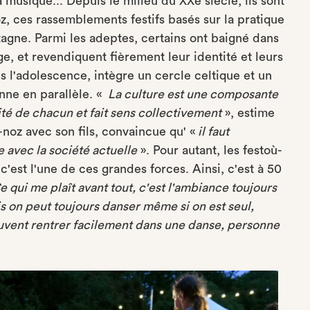
musique... Depuis le milieu du XXe siècle, ils sont
oz, ces rassemblements festifs basés sur la pratique
tagne. Parmi les adeptes, certains ont baigné dans
e, et revendiquent fièrement leur identité et leurs
 l'adolescence, intègre un cercle celtique et un
nne en parallèle. «
La culture est une composante
rité de chacun et fait sens collectivement
», estime
-noz avec son fils, convaincue qu' «
il faut
 avec la société actuelle
». Pour autant, les festoù-
c'est l'une de ces grandes forces. Ainsi, c'est à 50
e qui me plaît avant tout, c'est l'ambiance toujours
is on peut toujours danser même si on est seul,
uvent rentrer facilement dans une danse, personne