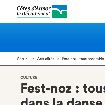
Aller
au
contenu
principal
Accueil
Actualités
Fest-noz : tous ensemble 
CULTURE
Fest-noz : to
dans la danse 