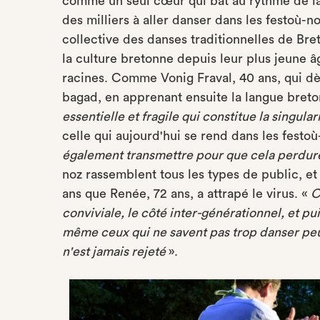
comme un seul cœur qui bat au rythme de la 
des milliers à aller danser dans les festoù-n
collective des danses traditionnelles de Bre
la culture bretonne depuis leur plus jeune âg
racines. Comme Vonig Fraval, 40 ans, qui dès
bagad, en apprenant ensuite la langue breto
essentielle et fragile qui constitue la singula
celle qui aujourd'hui se rend dans les festoù
également transmettre pour que cela perdure
noz rassemblent tous les types de public, et 
ans que Renée, 72 ans, a attrapé le virus. «
C
conviviale, le côté inter-générationnel, et pu
même ceux qui ne savent pas trop danser pe
n'est jamais rejeté
».