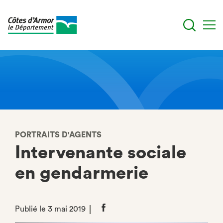
Aller
au
contenu
principal
PORTRAITS D'AGENTS
Intervenante sociale
en gendarmerie
Publié le 3 mai 2019
Partager
sur