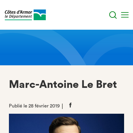
Aller
au
contenu
principal
Marc-Antoine Le Bret
Publié le 28 février 2019
Partager
sur
Facebook