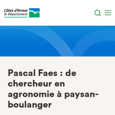
Aller
au
contenu
principal
Pascal Faes : de
chercheur en
agronomie à paysan-
boulanger