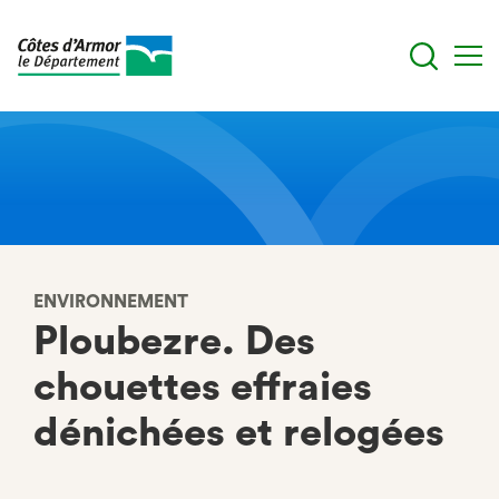
Aller
au
contenu
principal
ENVIRONNEMENT
Ploubezre. Des
chouettes effraies
dénichées et relogées