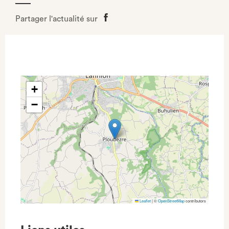
Partager l'actualité sur
Partager
sur
Facebook
+
−
Leaflet
|
©
OpenStreetMap
contributors