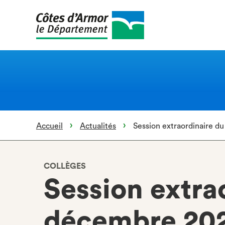
Aller
au
contenu
principal
Accueil
Actualités
Session extraordinaire d
COLLÈGES
Session extra
décembre 20