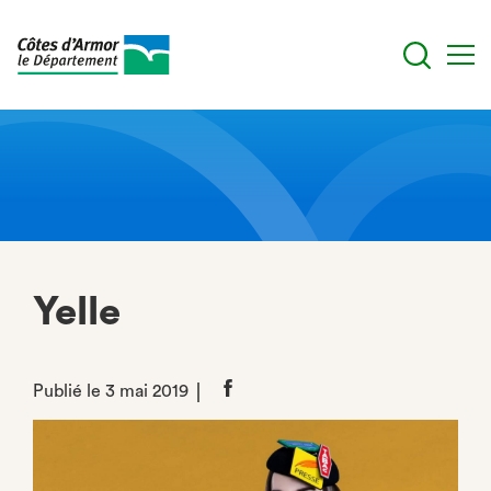
Aller
au
contenu
principal
Yelle
Publié le 3 mai 2019
Partager
sur
Facebook