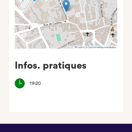
Leaflet
|
©
OpenStreetMap
contributors
Infos. pratiques
11h20