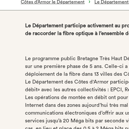
Côtes d'Armor le Département
Le Département
Le Département participe activement au proj
de raccorder la fibre optique à l’ensemble d
Le programme public Bretagne Très Haut Débi
sur une première phase de 5 ans. Celle-ci a 
déploiement de la fibre dans 13 villes des C
Le Département des Côtes d'Armor participe
débit» avec les autres collectivités : EPCI, R
Les opérations de montée en débit ont pour o
Internet dans des zones aujourd’hui très mal
communications électroniques d’offrir aux us
services jusqu’à 20 Méga bits par seconde v
cas, en lieu et place des 0,5 à 2 Méga bits 