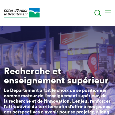
Aller
au
contenu
principal
Recherche et
enseignement supérieur
Le Département a fait le choix de se positionner
comme moteur de l'enseignement supérieur, de
la recherche et de l'innovation. L'enjeu, renforcer
l'attractivité du territoire afin d'offrir à nos jeunes
des perspectives d'avenir pour se projeter, à long