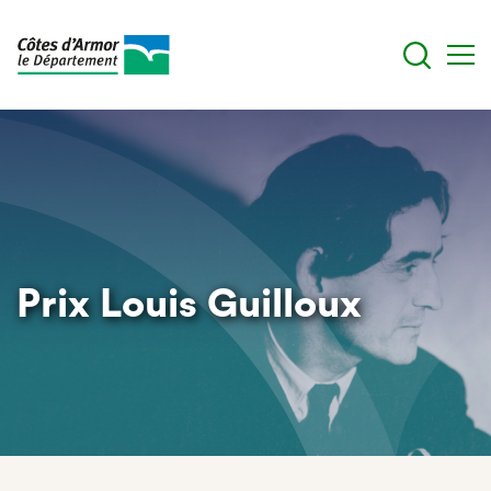
Aller
au
contenu
principal
Prix Louis Guilloux