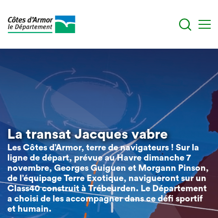
Aller
au
contenu
principal
La transat Jacques vabre
Les Côtes d’Armor, terre de navigateurs ! Sur la
ligne de départ, prévue au Havre dimanche 7
novembre, Georges Guiguen et Morgann Pinson,
de l’équipage Terre Exotique, navigueront sur un
Class40 construit à Trébeurden. Le Département
a choisi de les accompagner dans ce défi sportif
et humain.