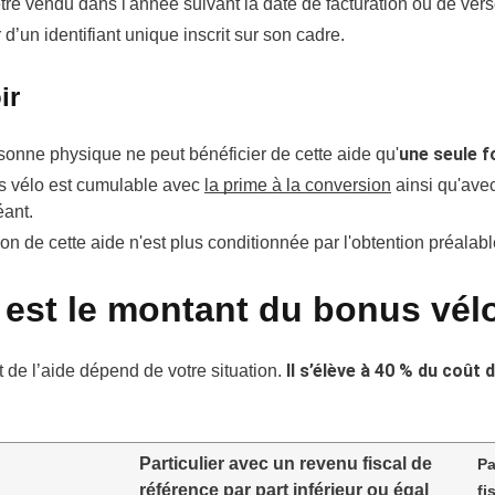
tre vendu dans l'année suivant la date de facturation ou de ver
 d’un identifiant unique inscrit sur son cadre.
ir
une seule f
onne physique ne peut bénéficier de cette aide qu'
s vélo est cumulable avec
la prime à la conversion
ainsi qu'ave
ant.
ion de cette aide n'est plus conditionnée par l'obtention préalabl
 est le montant du bonus vél
Il s’élève à 40 % du coût 
 de l’aide dépend de votre situation.
Particulier avec un revenu fiscal de
Pa
référence par part inférieur ou égal
fi