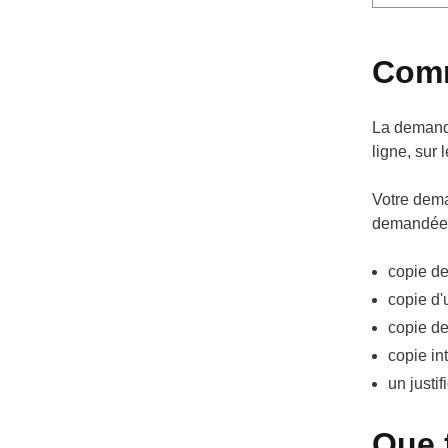
Comm
La demande
ligne, sur 
Votre dema
demandées 
copie de
copie d
copie de
copie in
un justif
Que 