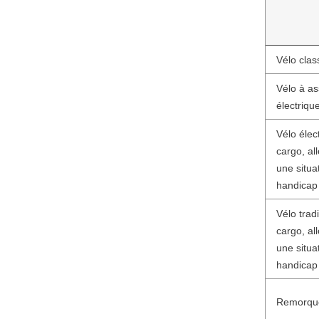
Vélo clas
Vélo à as
électriqu
Vélo élect
cargo, al
une situa
handicap
Vélo tradi
cargo, al
une situa
handicap
Remorque