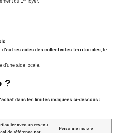
sement du 1
loyer,
ois
.
d'autres aides des collectivités territoriales
c
, le
e d'une aide locale.
o ?
d’achat dans les limites indiquées ci-dessous :
rticulier avec un revenu
Personne morale
scal de référence par