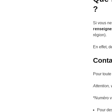
?
Si vous ne
renseigne
région).
En effet, d
Conta
Pour toute
Attention, 
*Numéro ve
Pour des