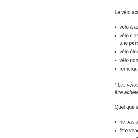
Le vélo ac
vélo à a
vélo cla
per
une
vélo éle
vélo non
remorque
*
Les vélos
être acheté
Quel que so
ne pas u
être ven