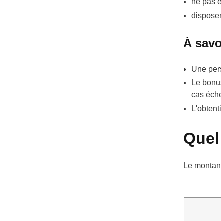
ne pas ê
disposer
À savo
Une pers
Le bonu
cas éché
L'obtent
Quel
Le montant