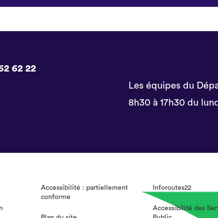
62 62 22
Les équipes du Dépa
8h30 à 17h30 du lund
Accessibilité : partiellement
Inforoutes22
conforme
n
Accessibilité des Ser
Plan du site
Public