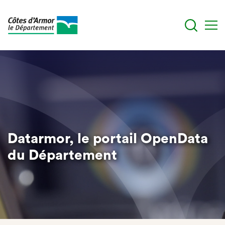
Aller
au
contenu
principal
Datarmor, le portail OpenData
du Département