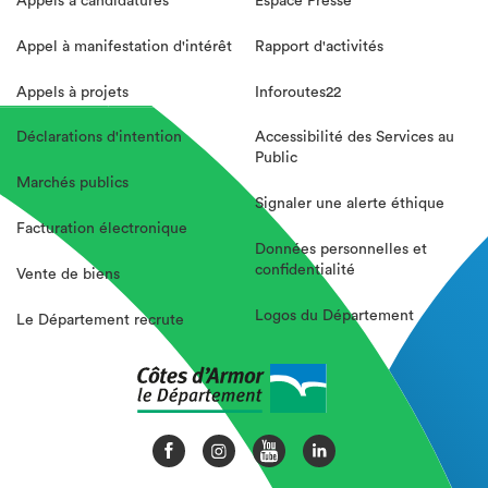
Appels à candidatures
Espace Presse
Appel à manifestation d'intérêt
Rapport d'activités
Appels à projets
Inforoutes22
Déclarations d'intention
Accessibilité des Services au
Public
Marchés publics
Signaler une alerte éthique
Facturation électronique
Données personnelles et
confidentialité
Vente de biens
Logos du Département
Le Département recrute