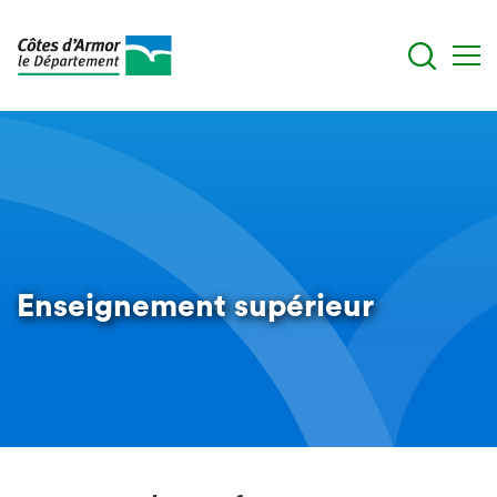
Aller
au
contenu
principal
Enseignement supérieur