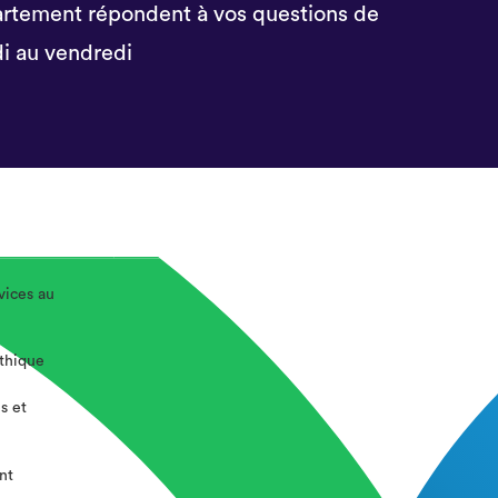
rtement répondent à vos questions de
i au vendredi
vices au
éthique
s et
nt