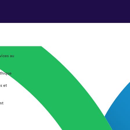
vices au
éthique
s et
nt