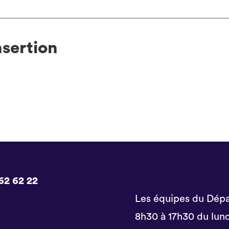
nsertion
62 62 22
Les équipes du Dépa
8h30 à 17h30 du lund