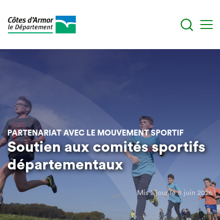
Aller
au
contenu
principal
PARTENARIAT AVEC LE MOUVEMENT SPORTIF
Soutien aux comités sportifs
départementaux
Mis à jour le 8 juin 2026