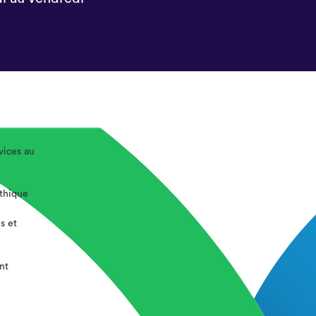
vices au
éthique
s et
nt