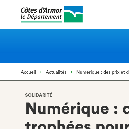
Aller
au
contenu
principal
Accueil
Actualités
Numérique : des prix et 
SOLIDARITÉ
Numérique : d
trophées pour