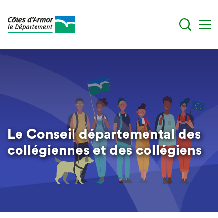
Aller
au
contenu
principal
Le Conseil départemental des
collégiennes et des collégiens