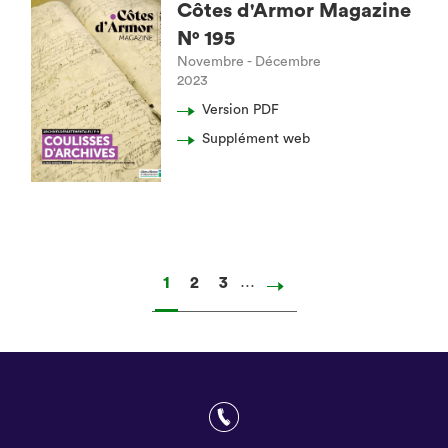
Côtes d'Armor Magazine
N° 195
Novembre - Décembre
2023
Version PDF
Supplément web
…
Page
1
Page
2
Page
3
Page
suivante