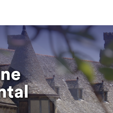
ine
ntal