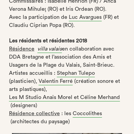
Commissaires : Isabelle Henrion (FR) / Anca
Verona Mihuleţ (RO) et Iris Ordean (RO).
Avec la participation de
Luc Avargues
(FR) et
Claudiu Ciprian Popa (RO).
Les résidents et résidentes 2018
Résidence
villa valais
en collaboration avec
DDA Bretagne et l’association des Amis et
Usagers de la Plage du Valais, Saint-Brieuc.
Artistes accueillis :
Stephan Tulepo
(plasticien)
,
Valentin Ferré
(création sonore et
arts plastiques),
Les M Studio Anaïs Morel et Céline Merhand
(designers)
Résidence collective
: les
Coccolithes
(architectes du paysage)