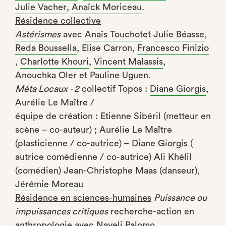
Julie Vacher
,
Anaïck Moriceau
.
Résidence collective
Astérismes
avec
Anaïs Touchot
et
Julie Béasse
,
Reda Boussella
, Elise Carron,
Francesco Finizio
,
Charlotte Khouri
,
Vincent Malassis
,
Anouchka Oler
et Pauline Uguen.
Méta Locaux - 2
collectif Topos :
Diane Giorgis
,
Aurélie Le Maître /
équipe de création : Etienne Sibéril (metteur en
scène – co-auteur) ; Aurélie Le Maître
(plasticienne / co-autrice) – Diane Giorgis (
autrice comédienne / co-autrice) Ali Khélil
(comédien) Jean-Christophe Maas (danseur),
Jérémie Moreau
Résidence en sciences-humaines
Puissance ou
impuissances critiques
recherche-action en
anthropologie avec Nayeli Palomo