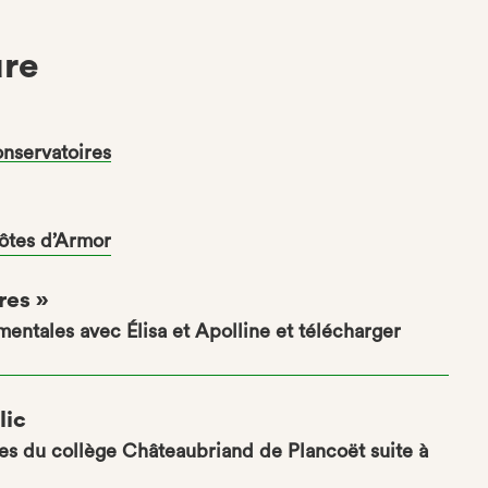
ure
conservatoires
Côtes d’Armor
res »
mentales avec Élisa et Apolline et télécharger
lic
es du collège Châteaubriand de Plancoët suite à