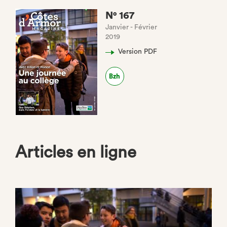
N° 167
Janvier - Février
2019
Version PDF
(nouvel
onglet)
Bzh
(nouvel
onglet)
Articles en ligne