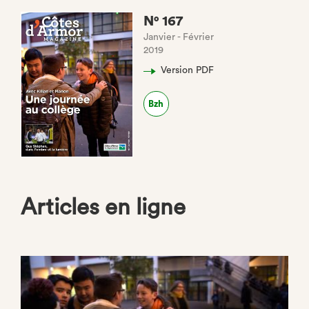
N° 167
Janvier - Février
2019
Version PDF
(nouvel
onglet)
Bzh
(nouvel
onglet)
Articles en ligne