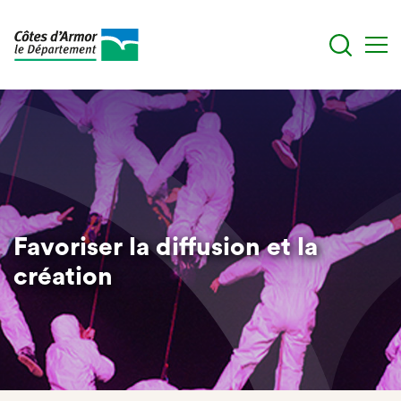
Aller
au
contenu
principal
Favoriser la diffusion et la
création