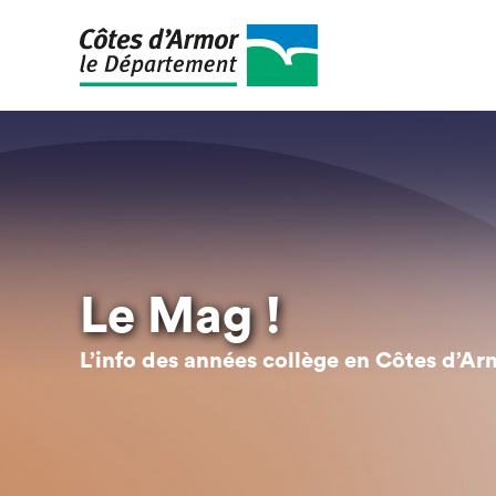
Aller
au
contenu
principal
Le Mag !
L’info des années collège en Côtes d’Ar