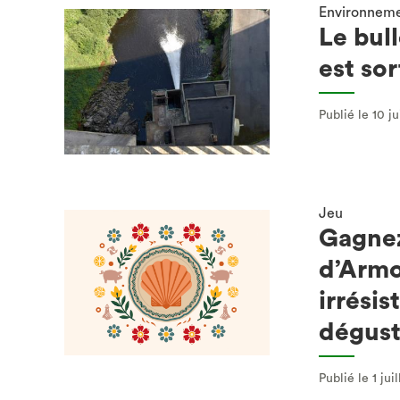
Environnem
Le bull
est sort
Publié le 10 ju
Jeu
Gagnez
d’Armo
irrésis
dégust
Publié le 1 jui