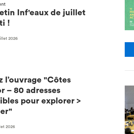
ent
etin Inf'eaux de juillet
i !
illet 2026
 l’ouvrage "Côtes
r – 80 adresses
tibles pour explorer >
er"
llet 2026